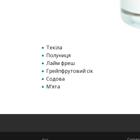
Текіла
Полуниця
Лайм фреш
Грейпфрутовий сік
Содова
М’ята
Copyri