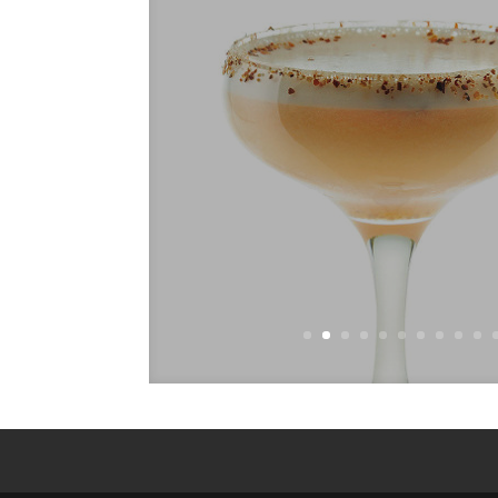
Milky Ru
Ром
Лимонний фр
Маракуйя пюр
Апельсиновий с
Згущене моло
Бітер журавлина на