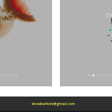
П
m
еш
е
ік
ко
 декор
showbarkiev@gmail.com