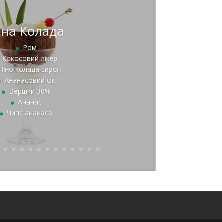
іна Колада
Ром
Кокосовий лікер
Піно колада сироп
Ананасовий сік
Вершки 30%
Ананас
Чипс ананаса