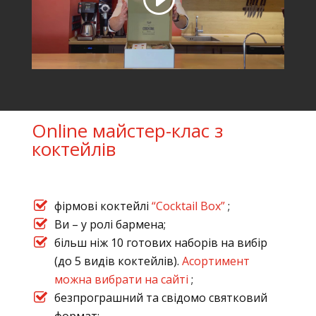
Online майстер-клас з
коктейлів
фірмові коктейлі
“Cocktail Box”
;
Ви – у ролі бармена;
більш ніж 10 готових наборів на вибір
(до 5 видів коктейлів).
Асортимент
можна вибрати на сайті
;
безпрограшний та свідомо святковий