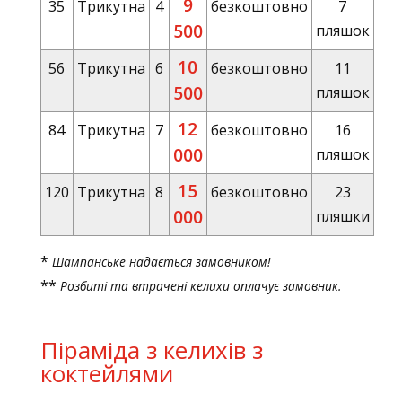
9
35
Трикутна
4
безкоштовно
7
500
пляшок
10
56
Трикутна
6
безкоштовно
11
500
пляшок
12
84
Трикутна
7
безкоштовно
16
000
пляшок
15
120
Трикутна
8
безкоштовно
23
000
пляшки
*
Шампанське надається замовником!
**
Розбиті та втрачені келихи оплачує замовник.
Піраміда з келихів з
коктейлями