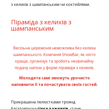
з келихів з шампанським чи коктейлями.
Піраміда з келихів з
шампанським
Весільна церемонія неможлива без келиха
шампанського. Компанія ShowBar, як ніхто
краще, організує та зробить незвичайну
подачу напою у формі піраміди з келихів.
Молодята самі зможуть урочисто
наповнити її та почастувати своїх гостей.
Прикрашена пелюстками троянд
багатоярусна
гірка з келихів
, стане