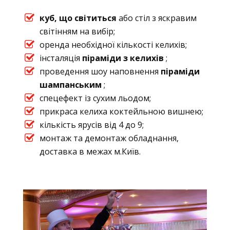
куб, що світиться
або стіл з яскравим
світінням на вибір;
оренда необхідної кількості келихів;
інсталяція
піраміди з келихів
;
проведення шоу наповнення
піраміди
шампанським
;
спецефект із сухим льодом;
прикраса келиха коктейльною вишнею;
кількість ярусів від 4 до 9;
монтаж та демонтаж обладнання,
доставка в межах м.Київ.