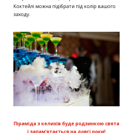
Коктейлі можна підібрати під колір вашого
заходу.
Піраміда з келихів буде родзинкою свята
і запам’ятається на довгі роки!