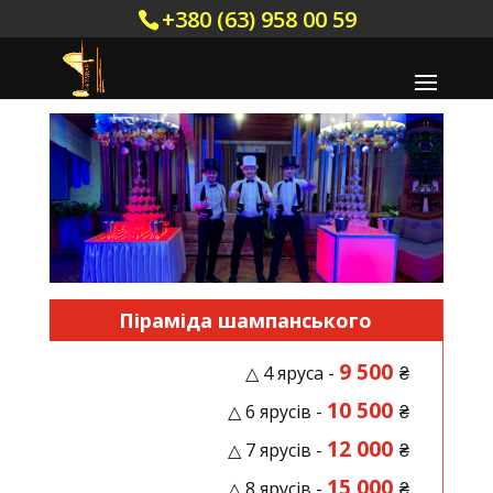
+380 (63) 958 00 59
Піраміда шампанського
9 500
△ 4 яруса -
₴
10 500
△ 6 ярусів -
₴
12 000
△ 7 ярусів -
₴
15 000
△ 8 ярусів -
₴