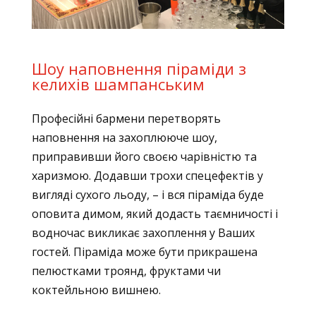
Шоу наповнення піраміди з
келихів шампанським
Професійні бармени перетворять
наповнення на захоплююче шоу,
приправивши його своєю чарівністю та
харизмою. Додавши трохи спецефектів у
вигляді сухого льоду, – і вся піраміда буде
оповита димом, який додасть таємничості і
водночас викликає захоплення у Ваших
гостей. Піраміда може бути прикрашена
пелюстками троянд, фруктами чи
коктейльною вишнею.