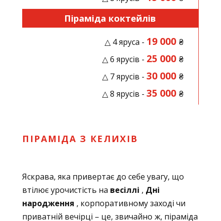
Піраміда коктейлів
19 000
△ 4 яруса -
₴
25 000
△ 6 ярусів -
₴
30 000
△ 7 ярусів -
₴
35 000
△ 8 ярусів -
₴
ПІРАМІДА З КЕЛИХІВ
Яскрава, яка привертає до себе увагу, що
втілює урочистість на
весіллі
,
Дні
народження
, корпоративному заході чи
приватній вечірці – це, звичайно ж, піраміда