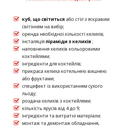
куб, що світиться
або стіл з яскравим
світінням на вибір;
оренда необхідної кількості келихів;
інсталяція
піраміди з келихів
;
наповнення келихів кольоровими
коктейлями;
інгредієнти для коктейлів;
прикраса келиха котельнею вишнею
або фруктами;
спецефект із використанням сухого
льоду;
роздача келихів з коктейлями;
кількість ярусів від 4 до 9;
інгредієнти та витратні матеріали;
монтаж та демонтаж обладнання,