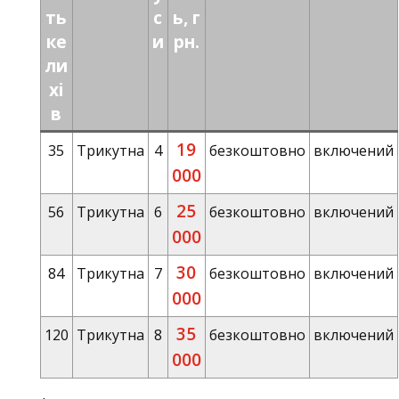
ть
с
ь, г
ке
и
рн.
ли
хі
в
19
35
Трикутна
4
безкоштовно
включений
000
25
56
Трикутна
6
безкоштовно
включений
000
30
84
Трикутна
7
безкоштовно
включений
000
35
120
Трикутна
8
безкоштовно
включений
000