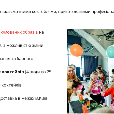
одитися смачними коктейлями, приготованими професіон
тюмованих образів
на
я, з можливістю зміни
ання та барного
х коктейлів
(4 види по 25
 коктейлів;
оставка в межах м.Київ.