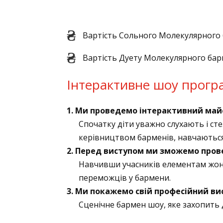
Вартість Сольного Молекулярного
Вартість Дуету Молекулярного бар
Інтерактивне шоу прогр
1. Ми проведемо інтерактивний майс
Спочатку діти уважно слухають і ст
керівництвом барменів, навчаються
2. Перед виступом ми зможемо пров
Навчивши учасників елементам жо
переможців у бармени.
3. Ми покажемо свій професійний ви
Cценічне бармен шоу, яке захопить д