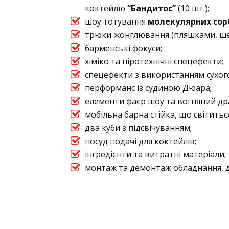
коктейлю
“Бандитос”
(10 шт.);
шоу-готування
молекулярних сор
трюки жонглювання (пляшками, ш
барменські фокуси;
хіміко та піротехнічні спецефекти;
спецефекти з використанням сухого
перформанс із судиною Дюара;
елементи фаєр шоу та вогняний др
мобільна барна стійка, що світиться,
два куби з підсвічуванням;
посуд подачі для коктейлів;
інгредієнти та витратні матеріали;
монтаж та демонтаж обладнання, д