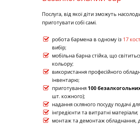
Послуга, від якої діти зможуть насол
приготувати собі самі.
робота бармена в одному із
17 кос
вибір;
мобільна барна стійка, що світитьс
кольору;
використання професійного обладн
інвентарю;
приготування
100 безалкогольни
шт. кожного);
надання скляного посуду подачі для
інгредієнти та витратні матеріали;
монтаж та демонтаж обладнання, д