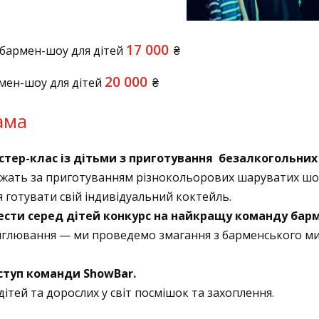
17 000
 бармен-шоу для дітей
₴
20 000
мен-шоу для дітей
₴
ама
тер-клас із дітьми з приготування безалкогольних
ежать за приготуванням різнокольорових шаруватих шот
 готувати свій індивідуальний коктейль.
ести серед дітей конкурс на найкращу команду барм
нглювання — ми проведемо змагання з барменського м
ступ команди ShowBar.
ітей та дорослих у світ посмішок та захоплення.