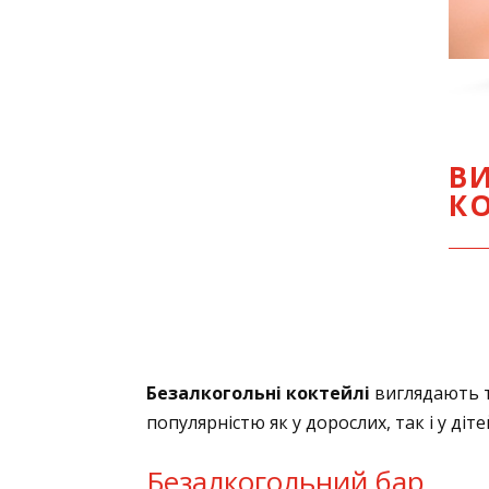
В
К
Безалкогольні коктейлі
виглядають т
популярністю як у дорослих, так і у діт
Безалкогольний бар