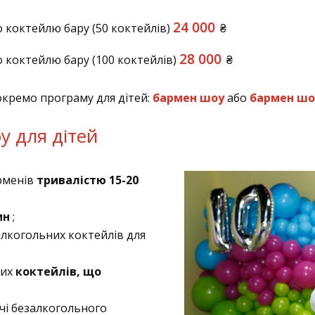
24 000
 коктейлю бару (50 коктейлів)
₴
28 000
 коктейлю бару (100 коктейлів)
₴
кремо програму для дітей:
бармен шоу
або
бармен шо
 для дітей
рменів
тривалістю 15-20
ин
;
лкогольних коктейлів для
них
коктейлів, що
ачі безалкогольного