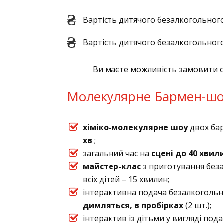
Вартість дитячого безалкогольного
Вартість дитячого безалкогольного
Ви маєте можливість замовити о
Молекулярне Бармен-шоу
хіміко-молекулярне шоу
двох ба
хв
;
загальний час на
сцені до 40 хвил
майстер-клас
з приготування беза
всіх дітей – 15 хвилин;
інтерактивна подача безалкоголь
димляться, в пробірках
(2 шт.);
інтерактив із дітьми у вигляді под