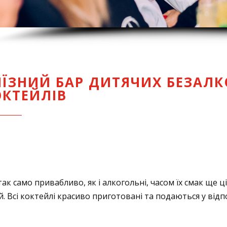
ИЇЗНИЙ БАР ДИТЯЧИХ БЕЗАЛ
ОКТЕЙЛІВ
ак само привабливо, як і алкогольні, часом їх смак ще 
ей. Всі коктейлі красиво приготовані та подаються у відп