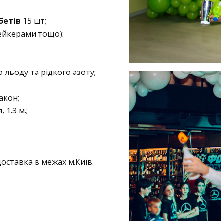
бетів
15 шт;
ейкерами тощо);
 льоду та рідкого азоту;
акон;
 1.3 м.;
оставка в межах м.Київ.