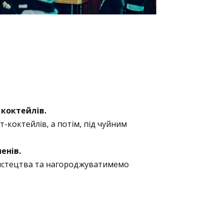
 коктейлів.
-коктейлів, а потім, під чуйним
енів.
истецтва та нагороджуватимемо