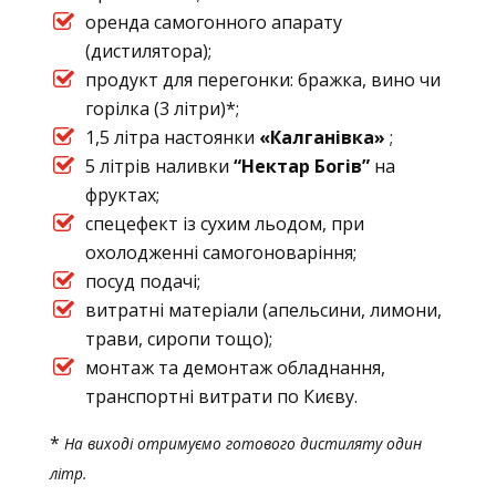
оренда самогонного апарату
(дистилятора);
продукт для перегонки: бражка, вино чи
горілка (3 літри)*;
1,5 літра настоянки
«Калганівка»
;
5 літрів наливки
“Нектар Богів”
на
фруктах;
спецефект із сухим льодом, при
охолодженні самогоноваріння;
посуд подачі;
витратні матеріали (апельсини, лимони,
трави, сиропи тощо);
монтаж та демонтаж обладнання,
транспортні витрати по Києву.
*
На виході отримуємо готового дистиляту один
літр.