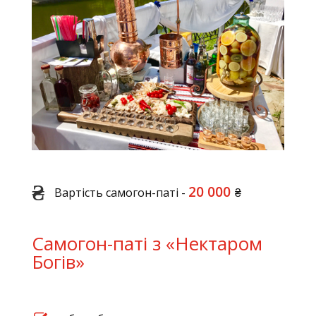
20 000
Вартість самогон-паті -
₴
Самогон-паті з «Нектаром
Богів»