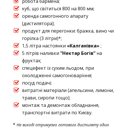
робота бармена;
куб, що світиться 800 на 800 мм;
оренда самогонного апарату
(дистилятора);
продукт для перегонки: бражка, вино чи
горілка (3 літри)*;
1,5 літра настоянки
«Калганівка»
;
5 літрів наливки
“Нектар Богів”
на
фруктах;
спецефект із сухим льодом, при
охолодженні самогоноваріння;
посуд подачі;
витратні матеріали (апельсини, лимони,
трави, сиропи тощо);
монтаж та демонтаж обладнання,
транспортні витрати по Києву.
*
На виході отримуємо готового дистиляту один