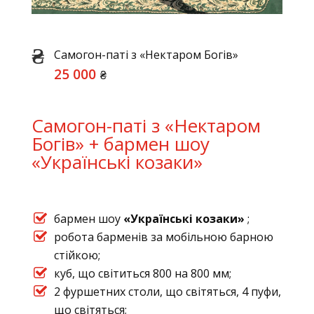
Самогон-паті з «Нектаром Богів»
25 000
₴
Самогон-паті з «Нектаром
Богів» + бармен шоу
«Українські козаки»
бармен шоу
«Українські козаки»
;
робота барменів за мобільною барною
стійкою;
куб, що світиться 800 на 800 мм;
2 фуршетних столи, що світяться, 4 пуфи,
що світяться;