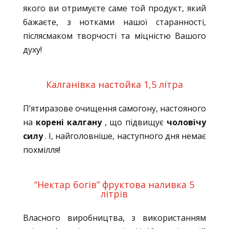
якого ви отримуєте саме той продукт, який
бажаєте, з нотками нашої старанності,
післясмаком творчості та міцністю Вашого
духу!
Калганівка настойка 1,5 літра
П’ятиразове очищення самогону, настояного
на
корені калгану
, що підвищує
чоловічу
силу
. І, найголовніше, наступного дня немає
похмілля!
“Нектар богів” фруктова наливка 5
літрів
Власного виробництва, з використанням