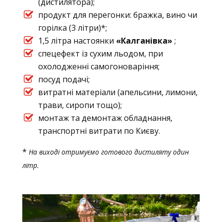
(дистилятора);
продукт для перегонки: бражка, вино чи
горілка (3 літри)*;
1,5 літра настоянки
«Калганівка»
;
спецефект із сухим льодом, при
охолодженні самогоноваріння;
посуд подачі;
витратні матеріали (апельсини, лимони,
трави, сиропи тощо);
монтаж та демонтаж обладнання,
транспортні витрати по Києву.
*
На виході отримуємо готового дистиляту один
літр.