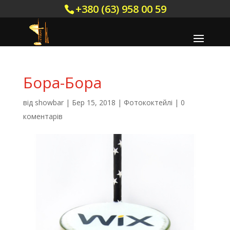
+380 (63) 958 00 59
Бора-Бора
від
showbar
|
Бер 15, 2018
|
Фотококтейлі
|
0
коментарів