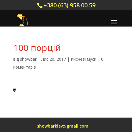
+380 (63) 958 00 59
100 порцій
від
showbar
|
Лис 20, 2017
|
Кисневі муси
|
0
коментарів
₴
showbarkiev@gmail.com