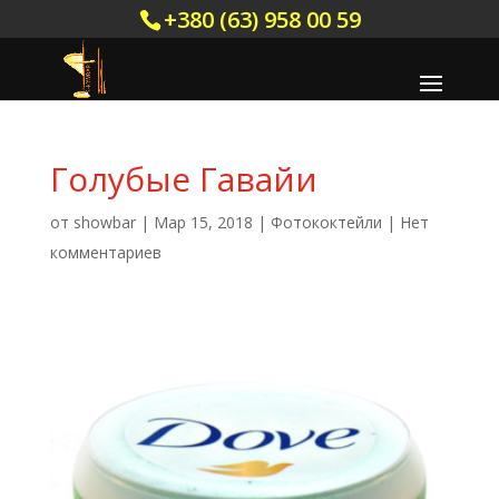
+380 (63) 958 00 59
Голубые Гавайи
от
showbar
|
Мар 15, 2018
|
Фотококтейли
|
Нет
комментариев