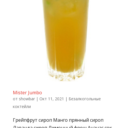
Mister Jumbo
от
showbar
|
Окт 11, 2021
|
Безалкогольные
коктейли
Грейпфрут сироп Манго прянный сироп
Лаванда сироп Лимонный фреш Ананас сок