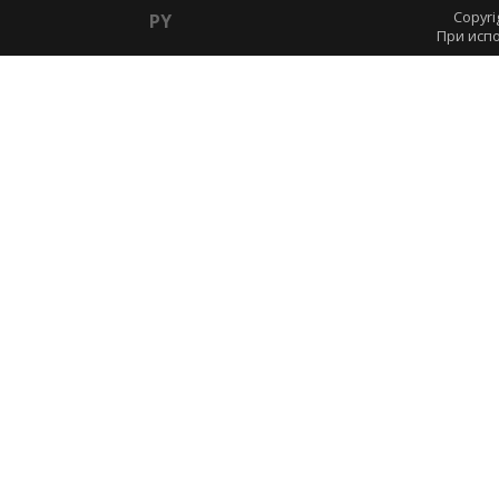
Copyri
PY
При испо